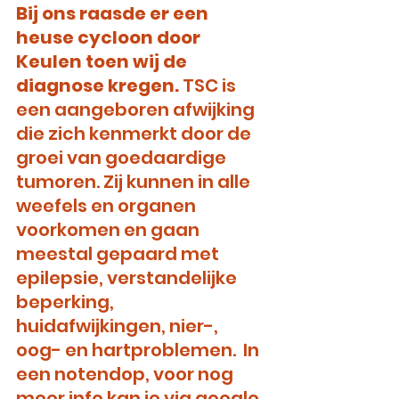
Bij ons raasde er een 
heuse cycloon door 
Keulen toen wij de 
diagnose kregen. 
TSC is 
een aangeboren afwijking 
die zich kenmerkt door de 
groei van goedaardige 
tumoren. Zij kunnen in alle 
weefels en organen 
voorkomen en gaan 
meestal gepaard met 
epilepsie, verstandelijke 
beperking, 
huidafwijkingen, nier-, 
oog- en hartproblemen.  In 
een notendop, voor nog 
meer info kan je via google 