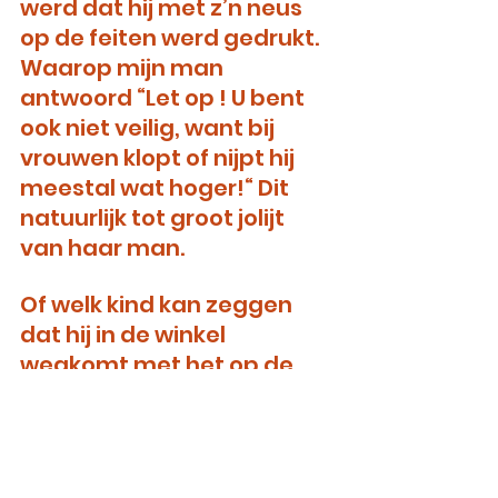
werd dat hij met z’n neus 
op de feiten werd gedrukt. 
Waarop mijn man 
antwoord “Let op ! U bent 
ook niet veilig, want bij 
vrouwen klopt of nijpt hij 
meestal wat hoger!“ Dit 
natuurlijk tot groot jolijt 
van haar man. 
Of welk kind kan zeggen 
dat hij in de winkel 
wegkomt met het op de 
grond gooien van een 
bokaal erwtjes en 
worteltjes zonder naar zijn 
voeten te krijgen? “Het is 