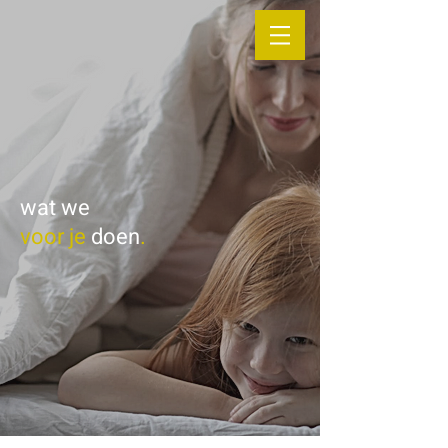
wat we
voor je
doen
.