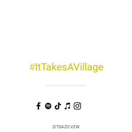
#
ItTakesAVillage
ZITDAZO VZW