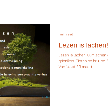
1 min read
Lezen is lachen
Lezen is lachen. Glimlachen
grinniken. Gieren en brullen
Van 14 tot 29 maart...