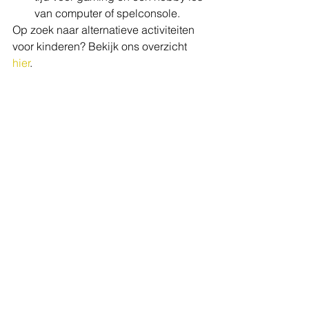
van computer of spelconsole.  
Op zoek naar alternatieve activiteiten 
voor kinderen? Bekijk ons overzicht 
hier
. 
#ouders
#ontwikkeling
#opvoeding
#positiefopvoeden
#jongere
#puber
#tiener
#kind
#kinderen
#gaming
#videogames
#videospel
#computer