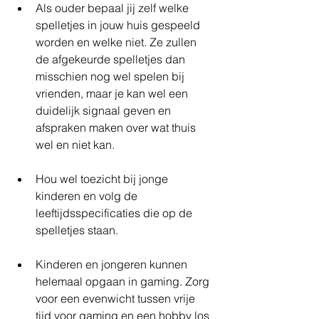
Als ouder bepaal jij zelf welke 
spelletjes in jouw huis gespeeld 
worden en welke niet. Ze zullen 
de afgekeurde spelletjes dan 
misschien nog wel spelen bij 
vrienden, maar je kan wel een 
duidelijk signaal geven en 
afspraken maken over wat thuis 
wel en niet kan.  
Hou wel toezicht bij jonge 
kinderen en volg de 
leeftijdsspecificaties die op de 
spelletjes staan.  
Kinderen en jongeren kunnen 
helemaal opgaan in gaming. Zorg 
voor een evenwicht tussen vrije 
tijd voor gaming en een hobby los 