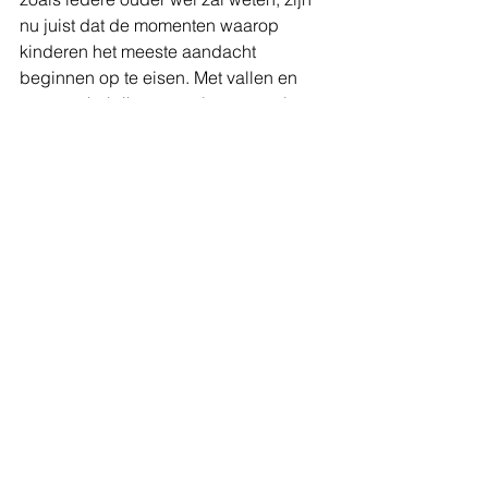
nu juist dat de momenten waarop 
kinderen het meeste aandacht 
beginnen op te eisen. Met vallen en 
opstaan heb ik moeten leren om al 
deze dingen op de een of andere 
manier te combineren. Daar komt nog 
bij dat ik wanneer ik alleen ben ook 
een extra oogje in het zeil moet 
houden. De wetenschap dat er nog 
iemand thuis is (ook al is die op dat 
moment binnen, en jij buiten) geeft je 
soms toch nog dat extra gevoel van 
toezicht. Soms ben ik al blij dat ik alle 
rommel opgeruimd heb, er eten op 
tafel staat, en dat de twee koters met 
hun pyjama aan een film zitten te kijken 
tegen dat mama thuiskomt. Op andere 
dagen lukt het me dan weer om ook de 