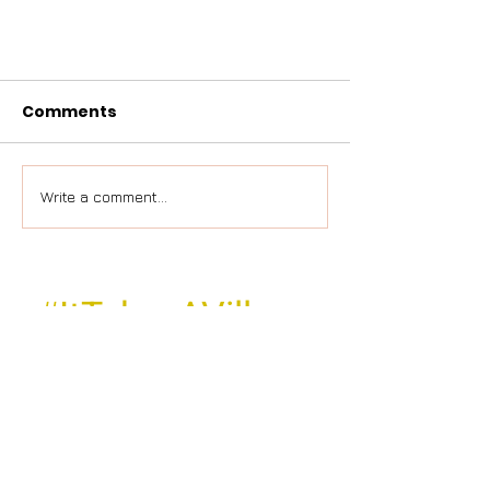
Comments
Write a comment...
#
ItTakesAVillage
ZITDAZO VZW