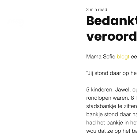
3 min read
Bedankt
veroord
Mama Sofie 
blogt
 ee
"Jij stond daar op 
5 kinderen. Jawel, o
rondlopen waren. 8 l
stadsbankje te zitte
bankje stond daar na
had het bankje in he
wou dat ze op het ba