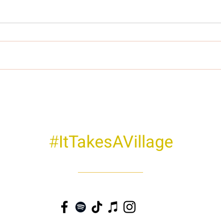
#
ItTakesAVillage