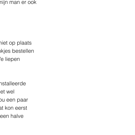
mijn man er ook 
iet op plaats 
kjes bestellen 
We liepen 
nstalleerde 
et wel 
ou een paar 
at kon eerst 
 een halve 