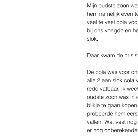
Mijn oudste zoon was
hem namelijk even ter
veel te veel cola vo
bij ons voegde en he
slok.
Daar kwam de crisis.
De cola was voor onz
alle 2 een slok cola
rede vatbaar. Ik weet
oudste zoon was in c
blikje te gaan kopen
probeerde hem eerst
vallen. Wat vast nog
er nog onberekender