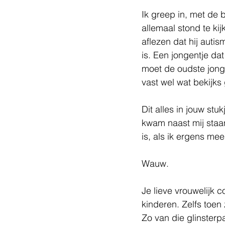
Ik greep in, met de b
allemaal stond te ki
aflezen dat hij autis
is. Een jongentje da
moet de oudste jong
vast wel wat bekijks
Dit alles in jouw stu
kwam naast mij staa
is, als ik ergens me
Wauw.
Je lieve vrouwelijk c
kinderen. Zelfs toe
Zo van die glinsterp