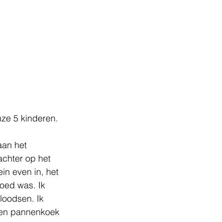
ze 5 kinderen.
aan het 
chter op het 
in even in, het 
goed was. Ik 
loodsen. Ik 
 een pannenkoek 