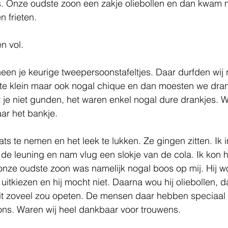
es. Onze oudste zoon een zakje oliebollen en dan kwam 
 frieten. 
n vol.
n je keurige tweepersoonstafeltjes. Daar durfden wij n
te klein maar ook nogal chique en dan moesten we dran
het je niet gunden, het waren enkel nogal dure drankjes. 
ar het bankje.
aats te nemen en het leek te lukken. Ze gingen zitten. Ik i
e leuning en nam vlug een slokje van de cola. Ik kon h
onze oudste zoon was namelijk nogal boos op mij. Hij w
uitkiezen en hij mocht niet. Daarna wou hij oliebollen, d
oit zoveel zou opeten. De mensen daar hebben speciaal
ons. Waren wij heel dankbaar voor trouwens.