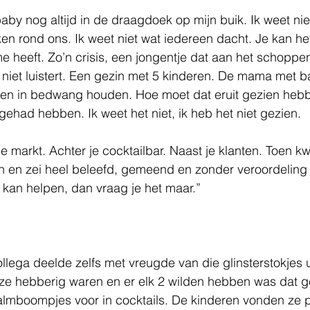
aby nog altijd in de draagdoek op mijn buik. Ik weet nie
jken rond ons. Ik weet niet wat iedereen dacht. Je kan he
me heeft. Zo’n crisis, een jongentje dat aan het schoppen
t niet luistert. Een gezin met 5 kinderen. De mama met 
en in bedwang houden. Hoe moet dat eruit gezien hebb
 gehad hebben. Ik weet het niet, ik heb het niet gezien.
kje markt. Achter je cocktailbar. Naast je klanten. Toen kw
n en zei heel beleefd, gemeend en zonder veroordeling 
e kan helpen, dan vraag je het maar.”
ollega deelde zelfs met vreugde van die glinsterstokjes 
n ze hebberig waren en er elk 2 wilden hebben was dat 
almboompjes voor in cocktails. De kinderen vonden ze p