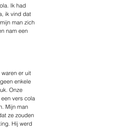
la. Ik had 
, ik vind dat 
 mijn man zich 
 en nam een 
waren er uit 
 geen enkele 
ruk. Onze 
 een vers cola 
n. Mijn man 
dat ze zouden 
ing. Hij werd 