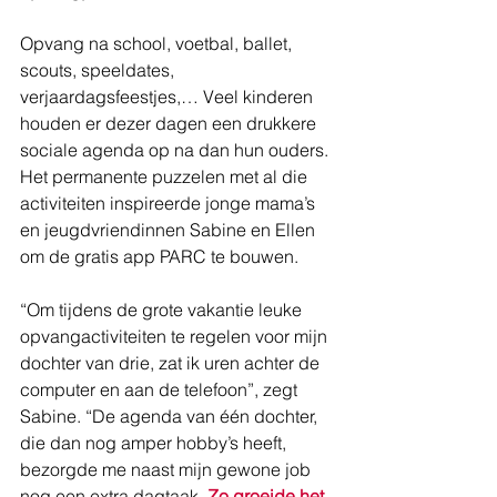
Opvang na school, voetbal, ballet, 
scouts, speeldates, 
verjaardagsfeestjes,… Veel kinderen 
houden er dezer dagen een drukkere 
sociale agenda op na dan hun ouders. 
Het permanente puzzelen met al die 
activiteiten inspireerde jonge mama’s 
en jeugdvriendinnen Sabine en Ellen 
om de gratis app PARC te bouwen. 
“Om tijdens de grote vakantie leuke 
opvangactiviteiten te regelen voor mijn 
dochter van drie, zat ik uren achter de 
computer en aan de telefoon”, zegt 
Sabine. “De agenda van één dochter, 
die dan nog amper hobby’s heeft, 
bezorgde me naast mijn gewone job 
nog een extra dagtaak. 
Zo groeide het 