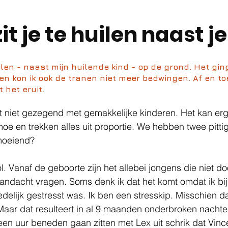
it je te huilen naast j
ilen - naast mijn huilende kind - op de grond. Het gin
n kon ik ook de tranen niet meer bedwingen. Af en to
 het eruit.
ut niet gezegend met gemakkelijke kinderen. Het kan erge
moe en trekken alles uit proportie. We hebben twee pitti
oeiend? 
l. Vanaf de geboorte zijn het allebei jongens die niet do
aandacht vragen. Soms denk ik dat het komt omdat ik bij
elijk gestresst was. Ik ben een stresskip. Misschien d
aar dat resulteert in al 9 maanden onderbroken nachte
en uur beneden gaan zitten met Lex uit schrik dat Vinc