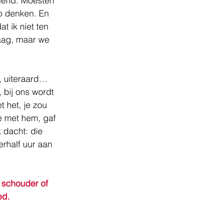
riend. Moesten 
o denken. En 
 ik niet ten 
raag, maar we 
, uiteraard…
 bij ons wordt 
 het, je zou 
e met hem, gaf 
 dacht: die 
half uur aan 
e schouder of 
ed. 