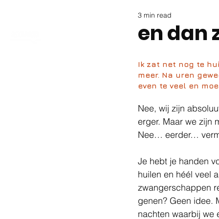
3 min read
en dan z
Ik zat net nog te hu
meer. Na uren gewee
even te veel en moet
Nee, wij zijn absolu
erger. Maar we zijn 
Nee… eerder… verm
Je hebt je handen vo
huilen en héél veel 
zwangerschappen red
genen? Geen idee. M
nachten waarbij we e