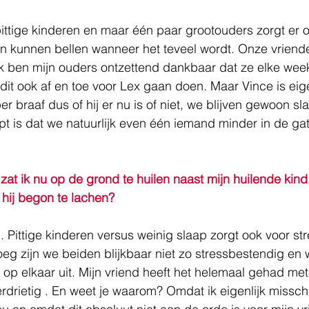
tige kinderen en maar één paar grootouders zorgt er o
nen kunnen bellen wanneer het teveel wordt. Onze vrien
Ik ben mijn ouders ontzettend dankbaar dat ze elke wee
it ook af en toe voor Lex gaan doen. Maar Vince is eige
 braaf dus of hij er nu is of niet, we blijven gewoon sla
t is dat we natuurlijk even één iemand minder in de ga
t ik nu op de grond te huilen naast mijn huilende kind,
hij begon te lachen?
. Pittige kinderen versus weinig slaap zorgt ook voor str
eg zijn we beiden blijkbaar niet zo stressbestendig en
 op elkaar uit. Mijn vriend heeft het helemaal gehad met
verdrietig . En weet je waarom? Omdat ik eigenlijk missch