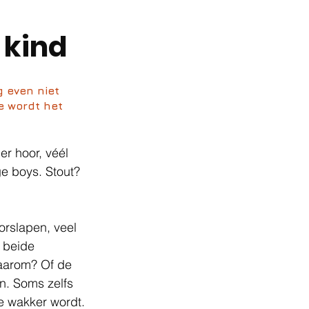
e kind
g even niet 
e wordt het 
r hoor, véél 
ge boys. Stout? 
orslapen, veel 
 beide 
aarom? Of de 
n. Soms zelfs 
e wakker wordt.