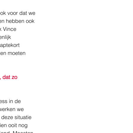
ok voor dat we 
den hebben ook 
k Vince 
nlijk 
aptekort 
ten moeten 
 dat zo 
ess in de 
 werken we 
 deze situatie 
ien ooit nog 