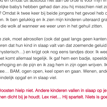
ou en omdat dit absoluut niet aan de orde is voor mijn v
ijke baby’s hebben gehad dan zou hij misschien niet z
Omdat ik twee keer bij beide jongens het gevoel heb dat
en. Ik ben gelukkig en ik zien mijn kinderen uiteraard g
 die wolk af wanneer we weer uren in het gehuil zitten.
e ziek, moet aërosollen (ook dat gaat langs geen kanten
ren dat hun kind in slaap valt van dat zoemende geluid,
hysterisch…) en krijgt ook nog eens tandjes door. Ik weet
het komt allemaal tegelijk. Ik gaf hem een badje, speeld
rhoging en de pijn en ik zag hem in zijn ogen wrijven. Ik
Nee… BAM, ogen open, keel open en gaan. Wenen, ander
indelijk opgaf en in slaap viel. 
roosten hielp niet. Andere kinderen vallen in slaap op j
hen dicht bij je houdt. Lex niet… Hij spartelt. Niets is go