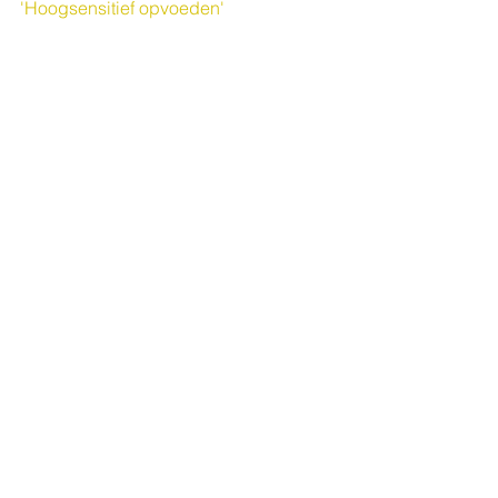
'Hoogsensitief opvoeden'
Comments
Write a comment...