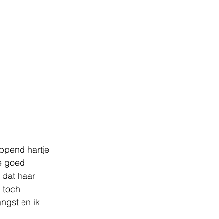
ppend hartje 
ze goed 
 dat haar 
 toch 
ngst en ik 