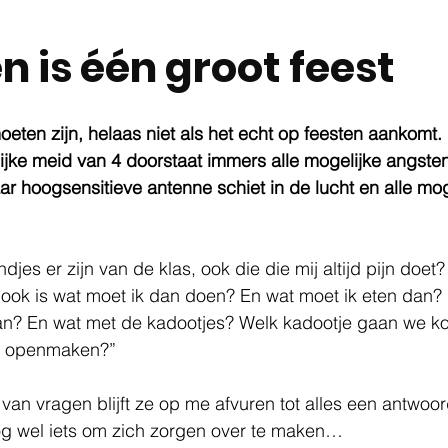
n is één groot feest
oeten zijn, helaas niet als het echt op feesten aankomt. 
olijke meid van 4 doorstaat immers alle mogelijke angsten
r hoogsensitieve antenne schiet in de lucht en alle mo
jes er zijn van de klas, ook die die mij altijd pijn doet?
er ook is wat moet ik dan doen? En wat moet ik eten dan?
n dan? En wat met de kadootjes? Welk kadootje gaan we 
s openmaken?” ​ 
van vragen blijft ze op me afvuren tot alles een antwoor
nog wel iets om zich zorgen over te maken…