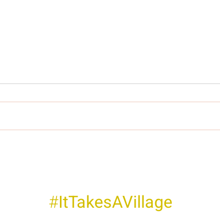
#
ItTakesAVillage