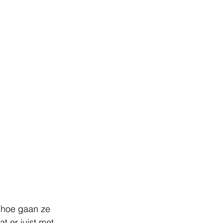
 hoe gaan ze 
t er juist met 