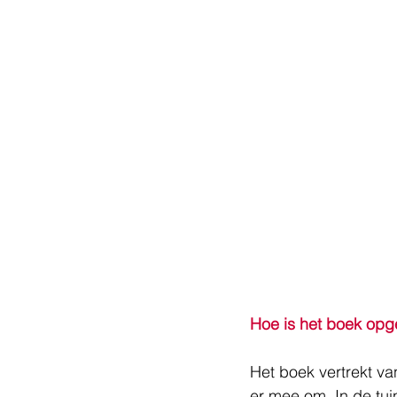
Hoe is het boek op
Het boek vertrekt va
er mee om. In de tuin