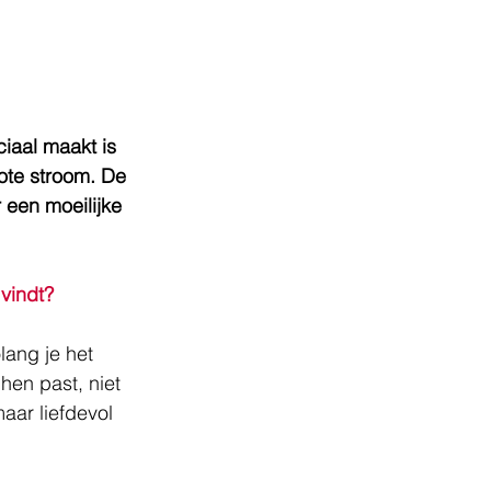
iaal maakt is 
ote stroom. De 
 een moeilijke 
 vindt?
lang je het 
hen past, niet 
aar liefdevol 