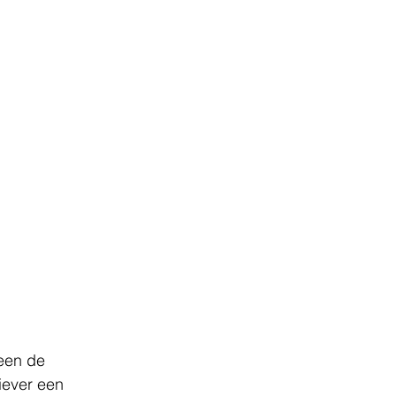
reen de 
iever een 