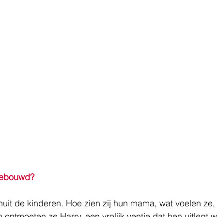
gebouwd?
nuit de kinderen. Hoe zien zij hun mama, wat voelen ze,
 ontmoeten ze Harry, een vrolijk ventje dat hen uitlegt wa