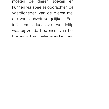
moeten de dieren zoeken en 
kunnen via speelse opdrachten de 
vaardigheden van de dieren met 
die van zichzelf vergelijken. Een 
toffe en educatieve wandeltip 
waarbij ze de bewoners van het 
bos en zichzelf beter leren kennen. 
Of ga eens op stap met een 
ezel
! 
In binnen en buitenland 
mogelijkheden zat. Even googlen 
op ‘wandelen’ + ‘ezel’ en het lijstje 
vult zich vanzelf aan. Ezeltochten 
zijn de ideale manier om met 
kinderen op stap te gaan. Voor één 
of meerdere dagen. Dit lieve 
gezelschapsdier zorgt voor heel 
wat afleiding en plezier. Bovendien 
laat het nieuwe knuffelmaatje ook 