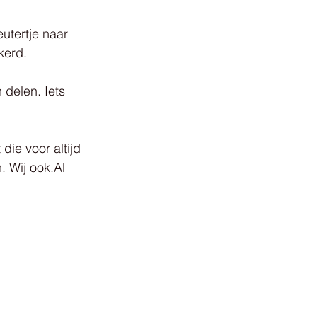
utertje naar 
kerd.
delen. Iets 
ie voor altijd 
. Wij ook.Al 