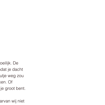
eilijk. De 
dat je dacht 
tutje weg zou 
en. Of 
je groot bent.
rvan wij niet 