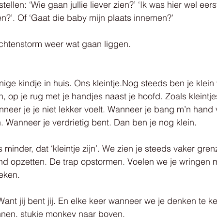
tellen: ‘Wie gaan jullie liever zien?’ ‘Ik was hier wel eerst,
ien?’. Of ‘Gaat die baby mijn plaats innemen?’
achtenstorm weer wat gaan liggen. 
enige kindje in huis. Ons kleintje.Nog steeds ben je klein
en, op je rug met je handjes naast je hoofd. Zoals kleintj
nneer je je niet lekker voelt. Wanneer je bang m’n hand 
 Wanneer je verdrietig bent. Dan ben je nog klein.
 minder, dat ‘kleintje zijn’. We zien je steeds vaker gren
d opzetten. De trap opstormen. Voelen we je wringen me
eken.
ant jij bent jij. En elke keer wanneer we je denken te k
nen, stukje monkey naar boven.