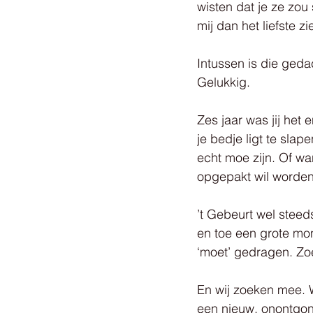
wisten dat je ze zou s
mij dan het liefste z
Intussen is die ged
Gelukkig.
Zes jaar was jij het 
je bedje ligt te slap
echt moe zijn. Of wa
opgepakt wil worden.
’t Gebeurt wel steeds
en toe een grote mon
‘moet’ gedragen. Zo
En wij zoeken mee. W
een nieuw, onontgon