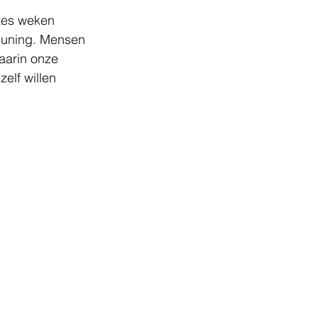
zes weken 
euning. Mensen 
aarin onze 
elf willen 