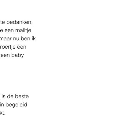
 te bedanken, 
e een mailtje 
maar nu ben ik 
roertje een 
 geen baby 
 is de beste 
in begeleid 
t. 