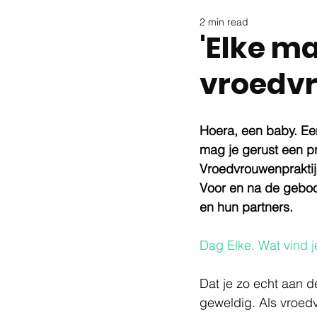
2 min read
'Elke m
vroedv
Hoera, een baby. Ee
mag je gerust een pro
Vroedvrouwenpraktijk
Voor en na de geboo
en hun partners.
Dag Elke. Wat vind j
Dat je zo echt aan d
geweldig. Als vroedv