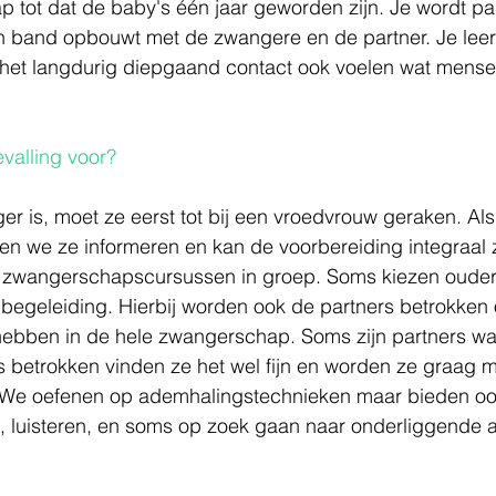
tot dat de baby's één jaar geworden zijn. Je wordt par
n band opbouwt met de zwangere en de partner. Je leert
het langdurig diepgaand contact ook voelen wat mense
valling voor?
r is, moet ze eerst tot bij een vroedvrouw geraken. Al
n we ze informeren en kan de voorbereiding integraal z
 zwangerschapscursussen in groep. Soms kiezen ouder
 begeleiding. Hierbij worden ook de partners betrokken 
 hebben in de hele zwangerschap. Soms zijn partners wa
s betrokken vinden ze het wel fijn en worden ze graag 
 We oefenen op ademhalingstechnieken maar bieden oo
n, luisteren, en soms op zoek gaan naar onderliggende 