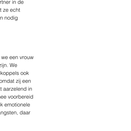
tner in de 
 ze echt 
n nodig 
s we een vrouw 
ijn. We 
koppels ook 
omdat zij een 
t aarzelend in 
mee voorbereid 
k emotionele 
angsten, daar 