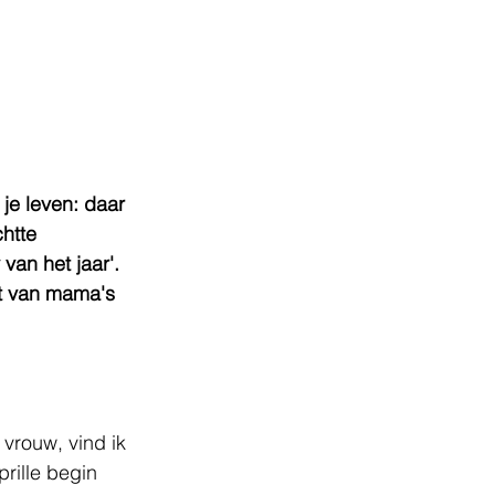
je leven: daar 
htte 
an het jaar'. 
t van mama's 
vrouw, vind ik 
rille begin 