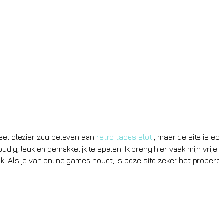
veel plezier zou beleven aan 
retro tapes slot
 , maar de site is e
udig, leuk en gemakkelijk te spelen. Ik breng hier vaak mijn vrije t
jk. Als je van online games houdt, is deze site zeker het prober