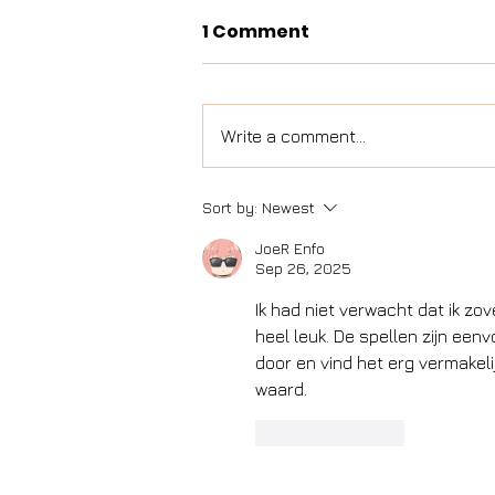
1 Comment
Write a comment...
Sort by:
Newest
JoeR Enfo
Sep 26, 2025
Ik had niet verwacht dat ik zo
heel leuk. De spellen zijn eenvo
door en vind het erg vermakeli
waard.
Like
Reply