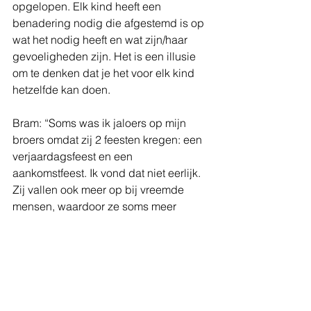
opgelopen. Elk kind heeft een 
benadering nodig die afgestemd is op 
wat het nodig heeft en wat zijn/haar 
gevoeligheden zijn. Het is een illusie 
om te denken dat je het voor elk kind 
hetzelfde kan doen. 
Bram: “Soms was ik jaloers op mijn 
broers omdat zij 2 feesten kregen: een 
verjaardagsfeest en een 
aankomstfeest. Ik vond dat niet eerlijk. 
Zij vallen ook meer op bij vreemde 
mensen, waardoor ze soms meer 
aandacht krijgen, terwijl ik maar 
gewoontjes ben. Maar soms is dat ook 
echt geen voordeel. Er zijn dingen die 
voor hen moeilijk zijn. Zij konden 
bijvoorbeeld niet opgroeien bij hun 
biologische familie, Ho Yan weet niet 