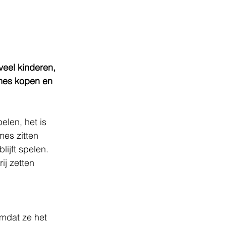
eel kinderen, 
ames kopen en 
len, het is 
mes zitten 
ijft spelen. 
ij zetten
mdat ze het 