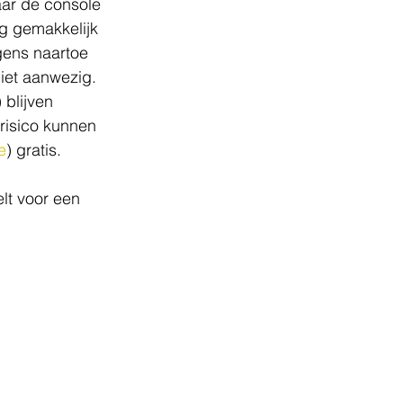
aar de console 
rg gemakkelijk 
gens naartoe 
niet aanwezig. 
blijven 
risico kunnen 
e
) gratis. 
lt voor een 