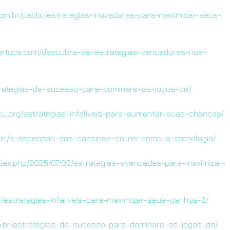
com.br/pablic/estrategias-inovadoras-para-maximizar-seus-
tertops.com/descubra-as-estrategias-vencedoras-nos-
strategias-de-sucesso-para-dominare-os-jogos-de/
u.org/estrategias-infaliveis-para-aumentar-suas-chances/
blic/a-ascensao-dos-cassinos-online-como-a-tecnologia/
index.php/2025/07/02/estrategias-avancadas-para-maximizar-
ar/estrategias-infaliveis-para-maximizar-seus-ganhos-2/
m.br/estrategias-de-sucesso-para-dominare-os-jogos-de/