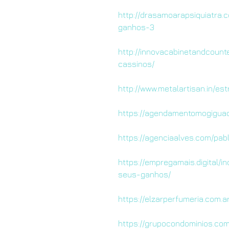
http://drasamoarapsiquiatra.
ganhos-3
http://innovacabinetandcoun
cassinos/
http://www.metalartisan.in/e
https://agendamentomogiguac
https://agenciaalves.com/pa
https://empregamais.digital/
seus-ganhos/
https://elzarperfumeria.com.
https://grupocondominios.co