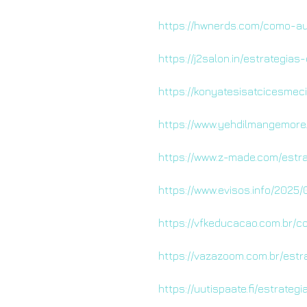
https://hwnerds.com/como-a
https://j2salon.in/estrategi
https://konyatesisatcicesmec
https://www.yehdilmangemore
https://www.z-made.com/estr
https://www.evisos.info/2025
https://vfkeducacao.com.br
https://vazazoom.com.br/est
https://uutispaate.fi/estrat