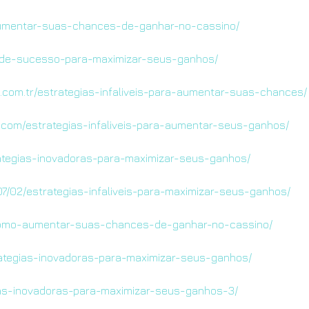
umentar-suas-chances-de-ganhar-no-cassino/
as-de-sucesso-para-maximizar-seus-ganhos/
i.com.tr/estrategias-infaliveis-para-aumentar-suas-chances/
.com/estrategias-infaliveis-para-aumentar-seus-ganhos/
ategias-inovadoras-para-maximizar-seus-ganhos/
/07/02/estrategias-infaliveis-para-maximizar-seus-ganhos/
/como-aumentar-suas-chances-de-ganhar-no-cassino/
rategias-inovadoras-para-maximizar-seus-ganhos/
egias-inovadoras-para-maximizar-seus-ganhos-3/