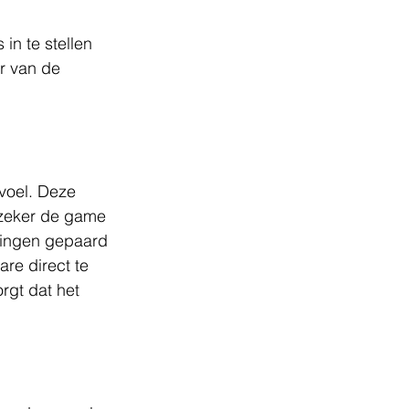
in te stellen 
r van de 
voel. Deze 
 zeker de game 
oningen gepaard 
re direct te 
rgt dat het 