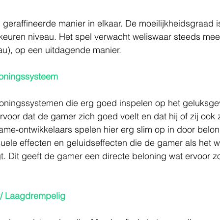
geraffineerde manier in elkaar. De moeilijkheidsgraad is 
rkeuren niveau. Het spel verwacht weliswaar steeds mee
au), op een uitdagende manier.
loningssysteem
loningssystemen die erg goed inspelen op het geluksge
voor dat de gamer zich goed voelt en dat hij of zij ook
Game-ontwikkelaars spelen hier erg slim op in door bel
suele effecten en geluidseffecten die de gamer als het wa
gt. Dit geeft de gamer een directe beloning wat ervoor zo
r/ Laagdrempelig