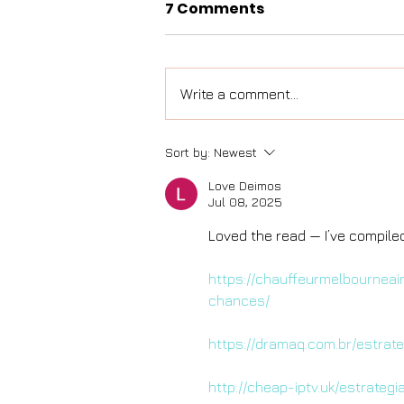
7 Comments
Write a comment...
Sort by:
Newest
Love Deimos
Jul 08, 2025
Loved the read — I’ve compile
https://chauffeurmelbournea
chances/
https://dramaq.com.br/estr
http://cheap-iptv.uk/estrat