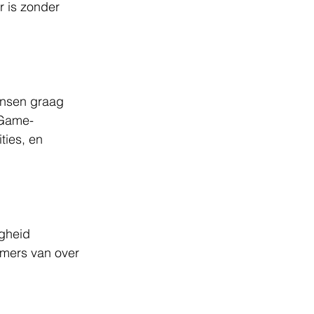
r is zonder 
ensen graag 
 Game-
ties, en 
gheid 
mers van over 