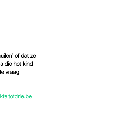
ilen’ of dat ze 
 die het kind 
de vraag 
ikteltotdrie.be