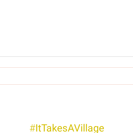
#
ItTakesAVillage