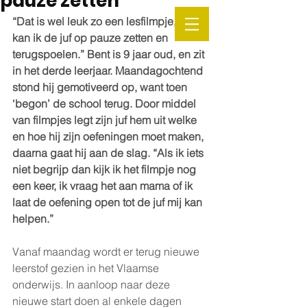
pauze zetten"
“Dat is wel leuk zo een lesfilmpje, nu 
kan ik de juf op pauze zetten en 
terugspoelen.” Bent is 9 jaar oud, en zit 
in het derde leerjaar. Maandagochtend 
stond hij gemotiveerd op, want toen 
‘begon’ de school terug. Door middel 
van filmpjes legt zijn juf hem uit welke 
en hoe hij zijn oefeningen moet maken, 
daarna gaat hij aan de slag. “Als ik iets 
niet begrijp dan kijk ik het filmpje nog 
een keer, ik vraag het aan mama of ik 
laat de oefening open tot de juf mij kan 
helpen.” 
Vanaf maandag wordt er terug nieuwe 
leerstof gezien in het Vlaamse 
onderwijs. In aanloop naar deze 
nieuwe start doen al enkele dagen 