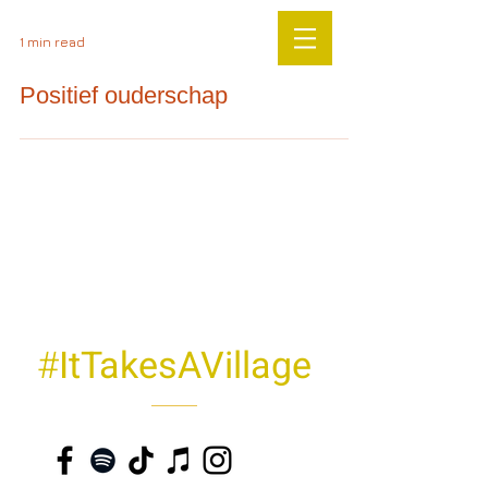
1 min read
Positief ouderschap
#
ItTakesAVillage