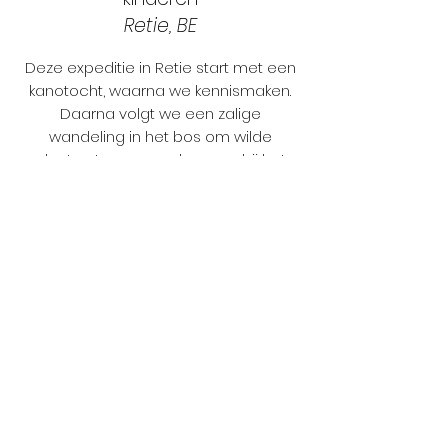
Retie, BE
Deze expeditie in Retie start met een
kanotocht, waarna we kennismaken.
Daarna volgt we een zalige
wandeling in het bos om wilde
planten te verzamelen voor bij het
avondmaal en spulletjes om het
kampvuur aan te steken.
Eénmaal terug in het kamp vindt de
workshop vuur maken plaats, en
gaan we koken. Als er nog tijd
resterend is kunnen we proberen nog
wat vissen te vangen (en terug vrij te
laten). We sluiten de avond af bij het
vuur…
In de ochtend starten we met een