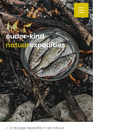
ouder-kind
natuur
expedities
.
✓
2-daagse expeditie in de natuur