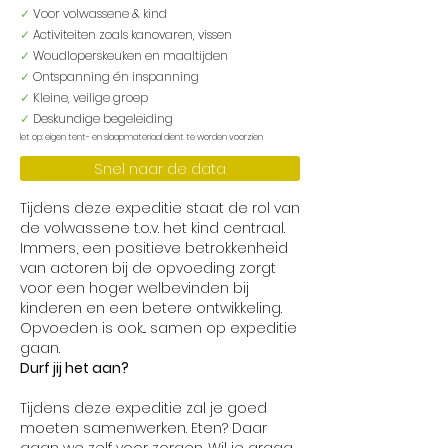
✓
Voor volwassene & kind
✓
Activiteiten zoals kanovaren, vissen
✓
Woudloperskeuken en maaltijden
✓
Ontspanning én inspanning
✓
Kleine, veilige groep
✓
Deskundige begeleiding
let op: eigen tent- en slaapmateriaal dient te worden voorzien
Snel naar de data
Tijdens deze expeditie staat de rol van
de volwassene t.o.v. het kind centraal.
Immers, een positieve betrokkenheid
van actoren bij de opvoeding zorgt
voor een hoger welbevinden bij
kinderen en een betere ontwikkeling.
Opvoeden is ook... samen op expeditie
gaan.
Durf jij het aan?
Tijdens deze expeditie zal je goed
moeten samenwerken. Eten? Daar