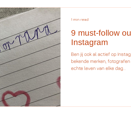
1 min read
9 must-follow o
Instagram
Ben jij ook al actief op Insta
bekende merken, fotografen
echte leven van elke dag...