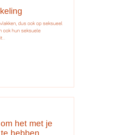
keling
 vlakken, dus ook op seksueel
om ook hun seksuele
...
om het met je
s te hebben