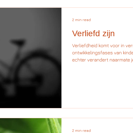
2 min read
Verliefd zijn
Verliefdheid komt voor in ve
ontwikkelingsfases van kind
echter verandert naarmate je 
2 min read