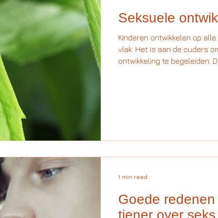
Seksuele ontwik
Kinderen ontwikkelen op alle
vlak. Het is aan de ouders 
ontwikkeling te begeleiden. Dit
1 min read
Goede redenen 
tiener over sek