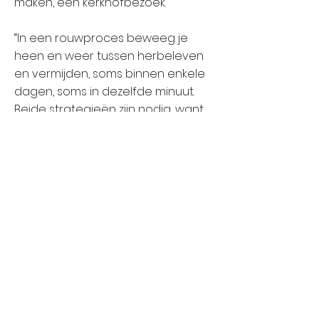
maken, een kerkhofbezoek.
“In een rouwproces beweeg je
heen en weer tussen herbeleven
en vermijden, soms binnen enkele
dagen, soms in dezelfde minuut.
Beide strategieën zijn nodig, want
de ene dimensie roept de andere
op of maakt de andere juist
mogelijk of draaglijk. Door
bijvoorbeeld een tijdje je leven
weer op te pakken of met je
verstand een probleem op het
werk op te lossen, kan je het later
weer beter aan om je opnieuw te
begeven op de emotionele
achtbaan van het verlies.”
(CAW de
Kempen. (zd). Tips en informatie over het