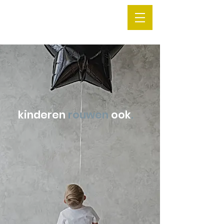
kinderen
rouwen
ook
.