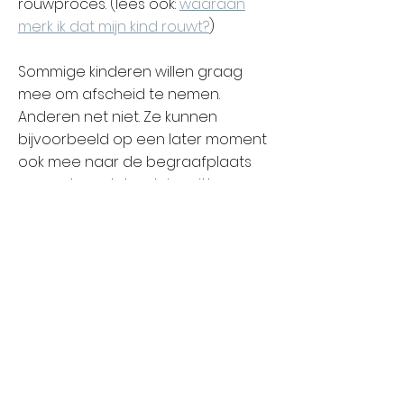
rouwproces. (lees ook:
waaraan
merk ik dat mijn kind rouwt?
)
Sommige kinderen willen graag
mee om afscheid te nemen.
Anderen net niet. Ze kunnen
bijvoorbeeld op een later moment
ook mee naar de begraafplaats
gaan als ze dat wel zien zitten.
LEES MEER OVER ROUW BIJ KINDEREN
ONTDEK ONS WERKBOEKJE VOOR KINDEREN