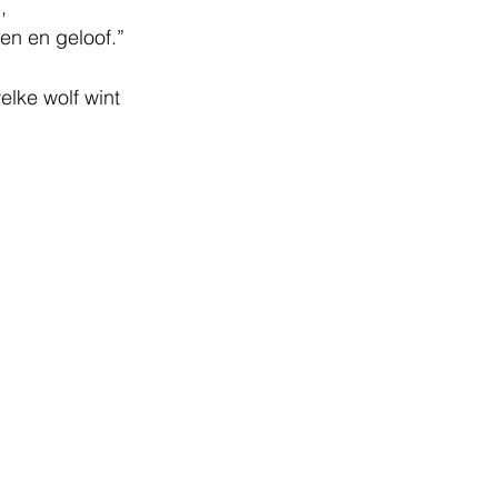
, 
en en geloof.”
lke wolf wint 