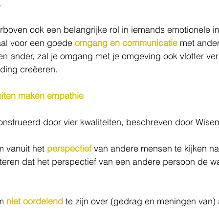
.
boven ook een belangrijke rol in iemands emotionele int
aal voor een goede 
omgang en communicatie
 met andere
en ander, zal je omgang met je omgeving ook vlotter verl
nding creëeren.
teiten maken empathie
nstrueerd door vier kwaliteiten, beschreven door Wise
 vanuit het 
perspectief
 van andere mensen te kijken naa
teren dat het perspectief van een andere persoon de wa
m 
niet oordelend
 te zijn over (gedrag en meningen van)