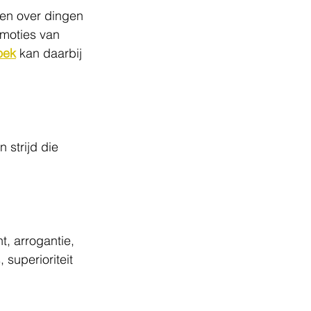
ken over dingen 
emoties van 
oek
 kan daarbij 
strijd die 
t, arrogantie, 
superioriteit 