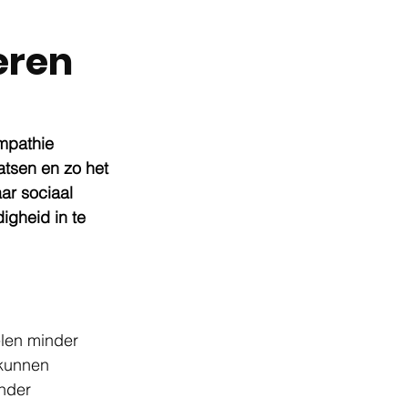
eren
mpathie 
tsen en zo het 
ar sociaal 
igheid in te 
len minder 
 kunnen 
nder 