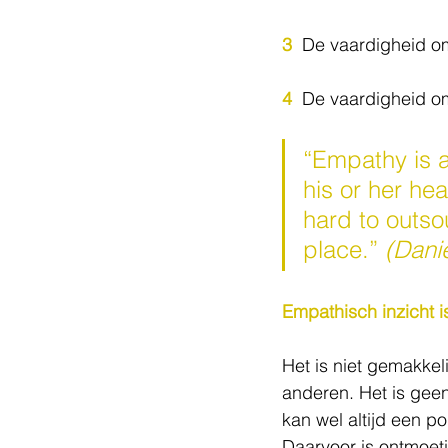
3
  De vaardigheid o
4
  De vaardigheid o
“Empathy is a
his or her hea
hard to outso
place.”
(Danie
Empathisch inzicht is
Het is niet gemakkeli
anderen. Het is geen
kan wel altijd een p
Daarvoor is ontmoeti