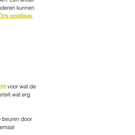
inderen kunnen 
Ons positieve 
cht
 voor wat de 
rtelt wat erg 
e beuren door 
lemaal 