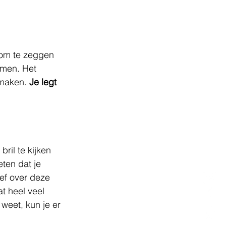
 om te zeggen 
emen. Het 
maken. 
Je legt 
ril te kijken 
ten dat je 
ef over deze 
t heel veel 
weet, kun je er 