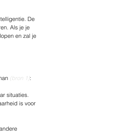
elligentie. De 
n. Als je je 
open en zal je 
man 
(bron 1)
:
r situaties. 
arheid is voor 
 andere 