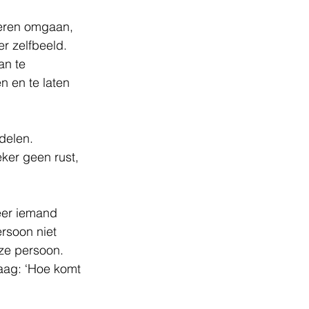
leren omgaan, 
r zelfbeeld. 
an te 
 en te laten 
delen. 
ker geen rust, 
er iemand 
ersoon niet 
eze persoon. 
aag: ‘Hoe komt 