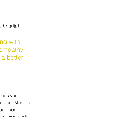
s begrijpt.
ng with 
s empathy 
a better 
oties van 
ijpen. Maar je 
grijpen. 
en. Een ander 