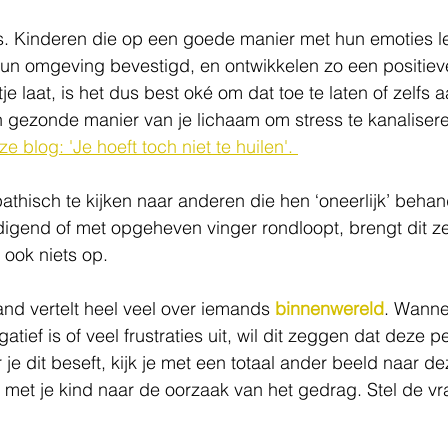
s. Kinderen die op een goede manier met hun emoties 
un omgeving bevestigd, en ontwikkelen zo een positieve
je laat, is het dus best oké om dat toe te laten of zelfs a
 gezonde manier van je lichaam om stress te kanaliseren
e blog: 'Je hoeft toch niet te huilen'. 
athisch te kijken naar anderen die hen ‘oneerlijk’ behan
igend of met opgeheven vinger rondloopt, brengt dit ze
 ook niets op. 
nd vertelt heel veel over iemands 
binnenwereld
. Wanne
atief is of veel frustraties uit, wil dit zeggen dat deze p
je dit beseft, kijk je met een totaal ander beeld naar d
et je kind naar de oorzaak van het gedrag. Stel de vr