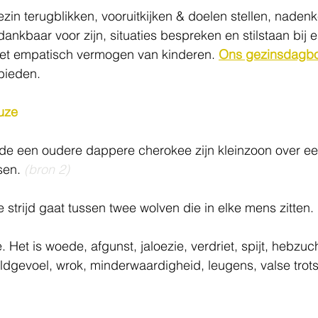
zin terugblikken, vooruitkijken & doelen stellen, naden
 dankbaar voor zijn, situaties bespreken en stilstaan bij 
het empatisch vermogen van kinderen. 
Ons gezinsdagb
ieden.   
euze
e een oudere dappere cherokee zijn kleinzoon over een 
sen. 
(bron 2)
de strijd gaat tussen twee wolven die in elke mens zitten. 
. Het is woede, afgunst, jaloezie, verdriet, spijt, hebzuch
ldgevoel, wrok, minderwaardigheid, leugens, valse trots, 