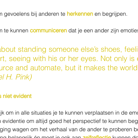
m gevoelens bij anderen te 
herkennen
 en begrijpen.
m te kunnen 
communiceren
 dat je een ander zijn emotie
bout standing someone else’s shoes, feeli
rt, seeing with his or her eyes. Not only i
urce and automate, but it makes the world 
l H. Pink)
 niet evident
jk om in alle situaties je te kunnen verplaatsen in de em
 evidentie om altijd goed het perspectief te kunnen begr
oging wagen om het verhaal van de ander te proberen be
ng belangrijk én moet je ook aan 
zelfreflectie
 kunnen do