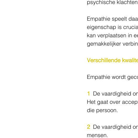
psychische klachten
Empathie speelt daar
eigenschap is cruci
kan verplaatsen in e
gemakkelijker verbi
Verschillende kwali
Empathie wordt geco
1
  De vaardigheid om
Het gaat over accep
die persoon.  
2
  De vaardigheid o
mensen.