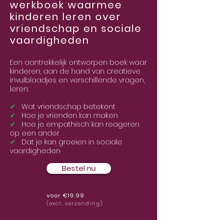
werkboek waarm
ee
kinderen leren over
vriendschap en sociale
vaardigheden
Een aantrekkelijk ontworpen boek waar
kinderen, aan de hand van creatieve
invulblaadjes en verschillende vragen,
leren:
✔
Wat vriendschap betekent
✔
Hoe je vrienden kan maken
✔
Hoe je emp
athisch kan reageren
op een ander
✔
Dat je kan groeien in sociale
vaardigheden
Bestel nu
voor €19.99
(excl. verzending)