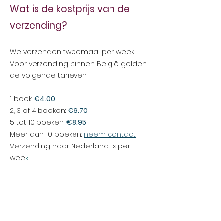
Wat is de kostprijs
van de
verzending?
We verzenden tweemaal per week.
Voor verzending binnen België gelden
de volgende tarieven:
1 boek:
€4.00
2, 3 of 4 boeken:
€6.70
5 tot 10 boeken:
€8.95
Meer dan 10 boeken:
nee
m contact
Verzending naar Nederland: 1x per
wee
k
Kan ik het boek in grotere
aantallen bestellen?